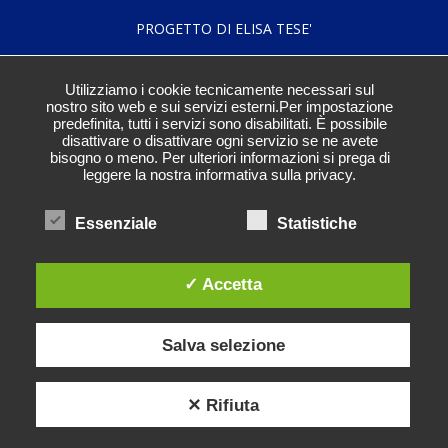
PROGETTO DI ELISA TESE'
Utilizziamo i cookie tecnicamente necessari sul
nostro sito web e sui servizi esterni.Per impostazione
Elisa Tese'
predefinita, tutti i servizi sono disabilitati. È possibile
disattivare o disattivare ogni servizio se ne avete
bisogno o meno. Per ulteriori informazioni si prega di
leggere la nostra informativa sulla privacy.
13:46
Essenziale
Statistiche
✓ Accetta
Elisa
Salva selezione
✕ Rifiuta