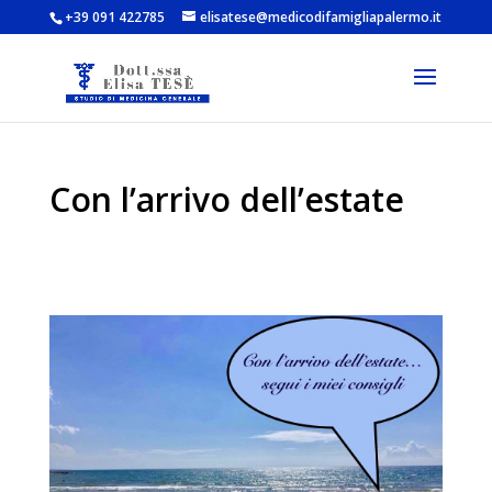
+39 091 422785
elisatese@medicodifamigliapalermo.it
Con l’arrivo dell’estate